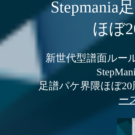
Stepman
ほぼ
新世代型譜面ルー
StepM
足譜パケ界隈ほぼ2
ー