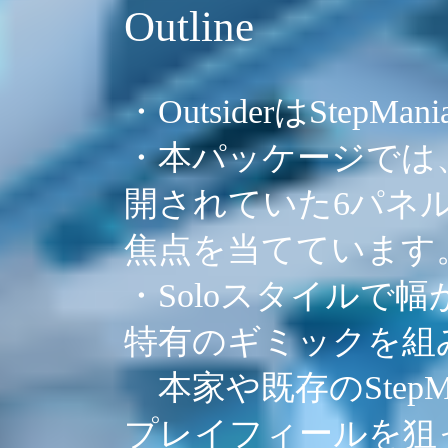
Outline
・OutsiderはStep
・本パッケージでは、
開されていた6パネル
焦点を当てています
・Soloスタイルで幅が
特有のギミックを組
本家や既存のStep
プレイフィールを狙