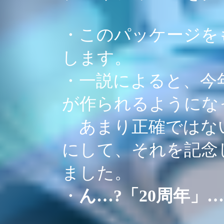
・このパッケージをもっ
します。
・一説によると、今年は
が作られるようにな
あまり正確ではない
にして、それを記念
ました。
・
ん…?「20周年」…